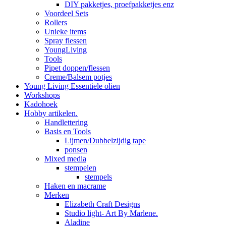
DIY pakketjes, proefpakketjes enz
Voordeel Sets
Rollers
Unieke items
Spray flessen
YoungLiving
Tools
Pipet doppen/flessen
Creme/Balsem potjes
Young Living Essentiele olien
Workshops
Kadohoek
Hobby artikelen.
Handlettering
Basis en Tools
Lijmen/Dubbelzijdig tape
ponsen
Mixed media
stempelen
stempels
Haken en macrame
Merken
Elizabeth Craft Designs
Studio light- Art By Marlene.
Aladine