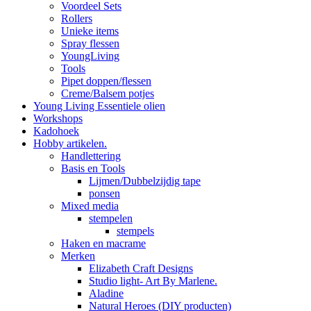
Voordeel Sets
Rollers
Unieke items
Spray flessen
YoungLiving
Tools
Pipet doppen/flessen
Creme/Balsem potjes
Young Living Essentiele olien
Workshops
Kadohoek
Hobby artikelen.
Handlettering
Basis en Tools
Lijmen/Dubbelzijdig tape
ponsen
Mixed media
stempelen
stempels
Haken en macrame
Merken
Elizabeth Craft Designs
Studio light- Art By Marlene.
Aladine
Natural Heroes (DIY producten)